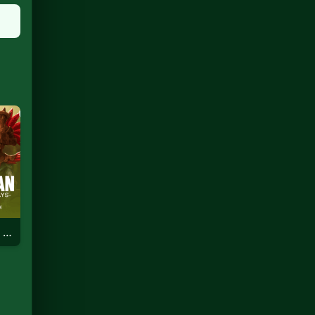
Mayan Stackwayspng