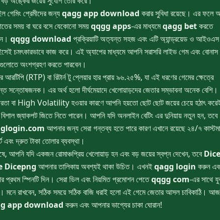
 বড় অঙ্কের জয়ের সুযোগ তৈরি করে।
ল গেমিং প্রেমীদের জন্য
qagg app download
করার সুবিধা রয়েছে। এর ফলে 
য়াতের সময় বা ঘরে বসে যেকোনো সময়
qqgg apps
-এর মাধ্যমে
qagg bet
করতে
েন।
qqgg download
প্রক্রিয়াটি অত্যন্ত সহজ এবং এটি অ্যান্ড্রয়েড ও আইওএস
ইসেই চমৎকারভাবে কাজ করে। এই অ্যাপের মাধ্যমে আপনি সরাসরি লাইভ গেম এবং বোনাস
্টগুলোতে অংশগ্রহণ করতে পারবেন।
র আরটিপি (RTP) বা রিটার্ন টু প্লেয়ার হার প্রায় ৯৬.২৫%, যা এই ধরণের গেমের ক্ষেত্রে
ন্ত সন্তোষজনক। এর অর্থ হলো দীর্ঘমেয়াদে খেলোয়াড়দের জেতার সম্ভাবনা অনেক বেশি। 
িরতা বা High Volatility হওয়ার কারণে আপনি হয়তো ছোট ছোট জয়ের চেয়ে হঠাৎ করে
 বিশাল জ্যাকপট জিতে নিতে পারেন। আপনি যদি অনলাইন বেটিং এর দুনিয়ায় নতুন হন, তবে
glogin.com
আপনার জন্য সেরা গন্তব্য হতে পারে কারণ এখানে রয়েছে ২৪/৭ কাস্টম
্ট এবং দ্রুত টাকা তোলার ব্যবস্থা।
ষে, আপনি যদি একজন রোমাঞ্চপ্রিয় খেলোয়াড় হন এবং বড় জয়ের স্বপ্ন দেখেন, তবে
Dic
e Dicepng
আপনার তালিকায় অবশ্যই থাকা উচিত। এখনই
qagg login
করুন এব
র প্রথম স্পিনটি দিন। সেরা ডিল এবং নিয়মিত প্রমোশন পেতে
qqgg com
-এর সাথে যু
ন। মনে রাখবেন, সঠিক সময়ে সঠিক বাজি ধরাই হলো এই গেমে জেতার আসল চাবিকাঠি। আ
g app download
করুন এবং আপনার ভাগ্যের চাকা ঘোরান!