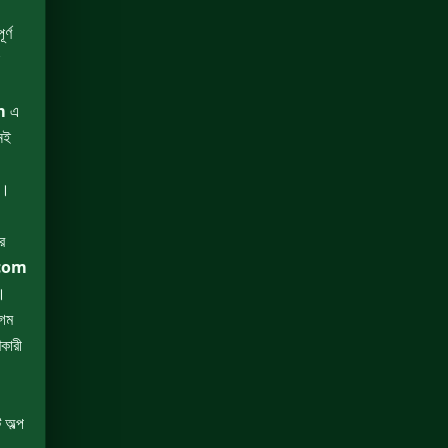
র্ণ
m
এ
নই
া।
র
com
ে।
গেম
ণকারী
 অল্প