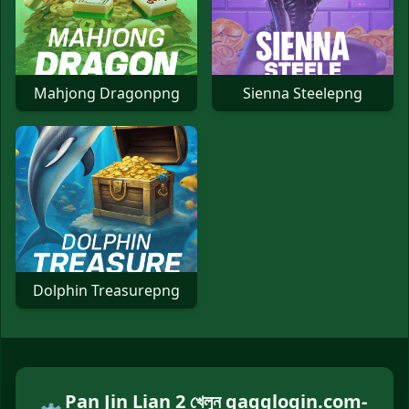
Mahjong Dragonpng
Sienna Steelepng
Dolphin Treasurepng
Pan Jin Lian 2 খেলুন qagglogin.com-