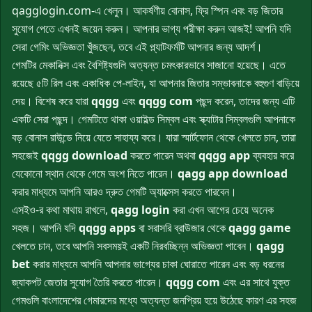
qagglogin.com-এ খেলুন। আকর্ষণীয় বোনাস, ফ্রি স্পিন এবং বড় জিতার
সুযোগ পেতে এখনই জয়েন করুন। আপনার ভাগ্য পরীক্ষা করুন আজই! আপনি যদি
সেরা গেমিং অভিজ্ঞতা খুঁজছেন, তবে এই প্ল্যাটফর্মটি আপনার জন্য আদর্শ।
গেমটির মেকানিক্স এবং বৈশিষ্ট্যগুলি অত্যন্ত চমৎকারভাবে সাজানো হয়েছে। এতে
রয়েছে ৫টি রিল এবং একাধিক পে-লাইন, যা আপনার জিতার সম্ভাবনাকে বহুগুণ বাড়িয়ে
দেয়। বিশেষ করে যারা
qqgg
এবং
qqgg com
পছন্দ করেন, তাদের জন্য এটি
একটি সেরা পছন্দ। গেমটিতে থাকা ওয়াইল্ড সিম্বল এবং স্ক্যাটার সিম্বলগুলি আপনাকে
বড় বোনাস রাউন্ডে নিয়ে যেতে সাহায্য করে। যারা স্মার্টফোন থেকে খেলতে চান, তারা
সহজেই
qqgg download
করতে পারেন অথবা
qqgg app
ব্যবহার করে
যেকোনো স্থান থেকে গেমে অংশ নিতে পারেন।
qagg app download
করার মাধ্যমে আপনি আরও দ্রুত গেমটি অ্যাক্সেস করতে পারবেন।
এসইও-র কথা মাথায় রাখলে,
qagg login
করা এখন আগের চেয়ে অনেক
সহজ। আপনি যদি
qqgg apps
বা সরাসরি ব্রাউজার থেকে
qagg game
খেলতে চান, তবে আপনি সবসময়ই একটি নিরবচ্ছিন্ন অভিজ্ঞতা পাবেন।
qagg
bet
করার মাধ্যমে আপনি আপনার ভাগ্যের চাকা ঘোরাতে পারেন এবং বড় ধরনের
জ্যাকপট জেতার সুযোগ তৈরি করতে পারেন।
qqgg com
এবং এর সাথে যুক্ত
গেমগুলি বাংলাদেশের গেমারদের মধ্যে অত্যন্ত জনপ্রিয় হয়ে উঠেছে কারণ এর সহজ