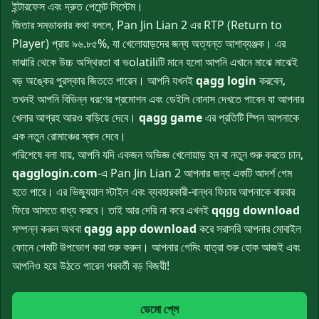
ইন্টারফেস এবং দ্রুত পেমেন্ট সিস্টেম।
জিতার সম্ভাবনার কথা বললে, Pan Jin Lian 2 এর RTP (Return to
Player) প্রায় ৯৬.৮৫%, যা খেলোয়াড়দের জন্য অত্যন্ত আশাব্যঞ্জক। এর
মাঝারি থেকে উচ্চ অস্থিরতা বা ভolatiliটি মানে হলো আপনি এখানে মাঝে মাঝেই
বড় অঙ্কের পুরস্কার জিততে পারেন। আপনি যখনই
qagg login
করবেন,
তখনই আপনি বিভিন্ন ধরণের প্রমোশন এবং ডেইলি বোনাস দেখতে পাবেন যা আপনার
খেলার আগ্রহ আরও বাড়িয়ে দেবে।
qagg game
এর প্রতিটি স্পিন আপনাকে
এক নতুন রোমাঞ্চের স্বাদ দেবে।
পরিশেষে বলা যায়, আপনি যদি একজন অভিজ্ঞ খেলোয়াড় হন বা নতুন শুরু করতে চান,
qagglogin.com
-এ Pan Jin Lian 2 আপনার জন্য একটি আদর্শ গেম
হতে পারে। এর ভিজ্যুয়াল স্টাইল এবং ব্যবহারকারী-বান্ধব ফিচার আপনাকে বারবার
ফিরে আসতে বাধ্য করবে। তাই আর দেরি না করে এখনই
qqgg download
সম্পন্ন করুন অথবা
qagg app download
করে সরাসরি আপনার মোবাইল
ফোনে গেমটি উপভোগ করা শুরু করুন। আপনার গেমিং যাত্রা শুরু হোক আজই এবং
আপনিও হয়ে উঠতে পারেন পরবর্তী বড় বিজয়ী!
ডেমো প্লে