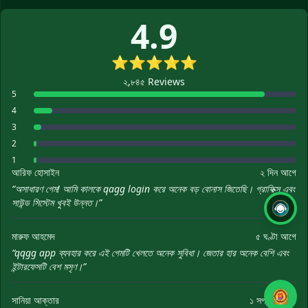
4.9
⭐⭐⭐⭐⭐
২,৮৪৫ Reviews
5
4
3
2
1
আরিফ হোসাইন
২ দিন আগে
“অসাধারণ গেম! আমি কালকে qagg login করে অনেক বড় বোনাস জিতেছি। গ্রাফিক্স এবং
সাউন্ড সিস্টেম খুবই উন্নত।”
মারুফ আহমেদ
৫ ঘণ্টা আগে
“qqgg app ব্যবহার করে এই গেমটি খেলতে অনেক সুবিধা। জেতার হার অনেক বেশি এবং
ইন্টারফেসটি বেশ মসৃণ।”
সানিয়া আক্তার
১ সপ্তাহ আগে